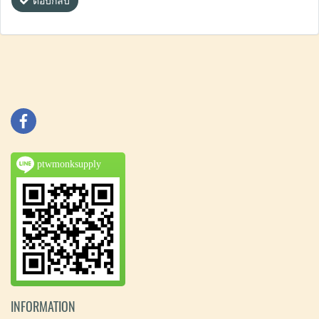
ตอบกลับ
ptwmonksupply
INFORMATION