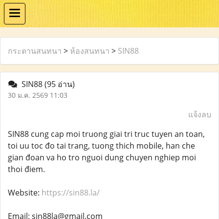
กระดานสนทนา
>
ห้องสนทนา
>
SIN88
SIN88
(95 อ่าน)
30 ม.ค. 2569 11:03
แจ้งลบ
SIN88 cung cap moi truong giai tri truc tuyen an toan,
toi uu toc đo tai trang, tuong thich mobile, han che
gian đoan va ho tro nguoi dung chuyen nghiep moi
thoi điem.
Website:
https://sin88.la/
Email: sin88la@gmail.com