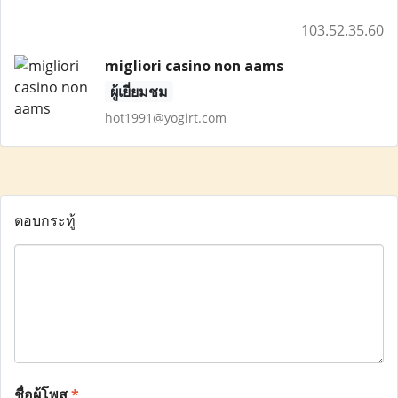
103.52.35.60
migliori casino non aams
ผู้เยี่ยมชม
hot1991@yogirt.com
ตอบกระทู้
ชื่อผู้โพส
*