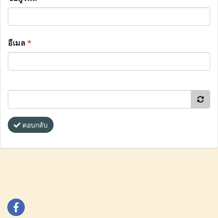
อีเมล
*
ตอบกลับ