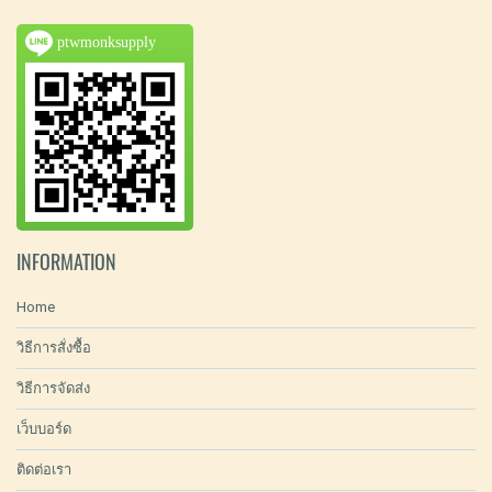
ptwmonksupply
INFORMATION
Home
วิธีการสั่งซื้อ
วิธีการจัดส่ง
เว็บบอร์ด
ติดต่อเรา