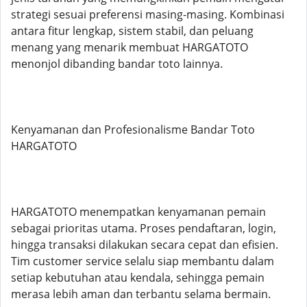
strategi sesuai preferensi masing-masing. Kombinasi
antara fitur lengkap, sistem stabil, dan peluang
menang yang menarik membuat HARGATOTO
menonjol dibanding bandar toto lainnya.
Kenyamanan dan Profesionalisme Bandar Toto
HARGATOTO
HARGATOTO menempatkan kenyamanan pemain
sebagai prioritas utama. Proses pendaftaran, login,
hingga transaksi dilakukan secara cepat dan efisien.
Tim customer service selalu siap membantu dalam
setiap kebutuhan atau kendala, sehingga pemain
merasa lebih aman dan terbantu selama bermain.