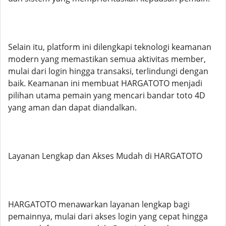
Selain itu, platform ini dilengkapi teknologi keamanan
modern yang memastikan semua aktivitas member,
mulai dari login hingga transaksi, terlindungi dengan
baik. Keamanan ini membuat HARGATOTO menjadi
pilihan utama pemain yang mencari bandar toto 4D
yang aman dan dapat diandalkan.
Layanan Lengkap dan Akses Mudah di HARGATOTO
HARGATOTO menawarkan layanan lengkap bagi
pemainnya, mulai dari akses login yang cepat hingga