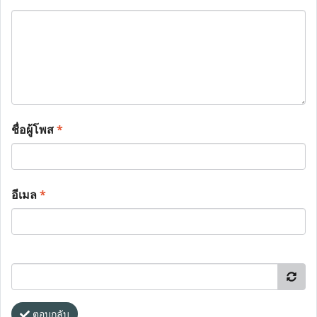
ชื่อผู้โพส
*
อีเมล
*
ตอบกลับ