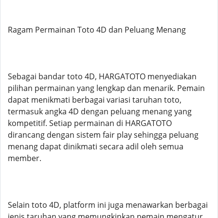
Ragam Permainan Toto 4D dan Peluang Menang
Sebagai bandar toto 4D, HARGATOTO menyediakan
pilihan permainan yang lengkap dan menarik. Pemain
dapat menikmati berbagai variasi taruhan toto,
termasuk angka 4D dengan peluang menang yang
kompetitif. Setiap permainan di HARGATOTO
dirancang dengan sistem fair play sehingga peluang
menang dapat dinikmati secara adil oleh semua
member.
Selain toto 4D, platform ini juga menawarkan berbagai
jenis taruhan yang memungkinkan pemain mengatur