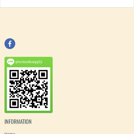
ptwmonksupply
INFORMATION
Home