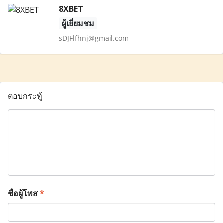
8XBET
ผู้เยี่ยมชม
sDJFlfhnj@gmail.com
ตอบกระทู้
ชื่อผู้โพส
*