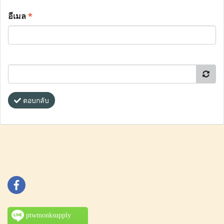
อีเมล
*
ตอบกลับ
ptwmonksupply