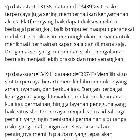
<p data-start="3136" data-end="3489">Situs slot
terpercaya juga sering memperhatikan kenyamanan
akses. Platform yang baik dapat diakses melalui
berbagai perangkat, baik komputer maupun perangkat
mobile. Fleksibilitas ini memungkinkan pemain untuk
menikmati permainan kapan saja dan di mana saja.
Dengan akses yang mudah dan stabil, pengalaman
bermain menjadi lebih praktis dan menyenangkan.
<p data-start="3491" data-end="3974">Memilih situs
slot terpercaya berarti memilih hiburan online yang
aman, nyaman, dan berkualitas. Dengan berbagai
keunggulan yang ditawarkan, mulai dari keamanan,
kualitas permainan, hingga layanan pengguna yang
baik, situs slot terpercaya menjadi solusi ideal bagi
pemain yang ingin menikmati permainan slot tanpa
risiko yang tidak diinginkan. Kesadaran akan
pentingnya memilih platform yang tepat akan