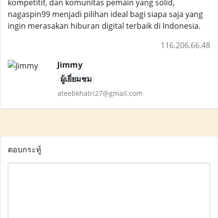
kompetitif, dan komunitas pemain yang solid,
nagaspin99 menjadi pilihan ideal bagi siapa saja yang
ingin merasakan hiburan digital terbaik di Indonesia.
116.206.66.48
Jimmy
ผู้เยี่ยมชม
ateebkhatri27@gmail.com
ตอบกระทู้