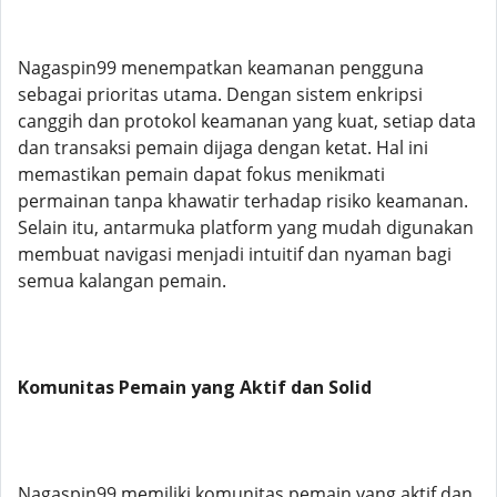
Nagaspin99 menempatkan keamanan pengguna
sebagai prioritas utama. Dengan sistem enkripsi
canggih dan protokol keamanan yang kuat, setiap data
dan transaksi pemain dijaga dengan ketat. Hal ini
memastikan pemain dapat fokus menikmati
permainan tanpa khawatir terhadap risiko keamanan.
Selain itu, antarmuka platform yang mudah digunakan
membuat navigasi menjadi intuitif dan nyaman bagi
semua kalangan pemain.
Komunitas Pemain yang Aktif dan Solid
Nagaspin99 memiliki komunitas pemain yang aktif dan