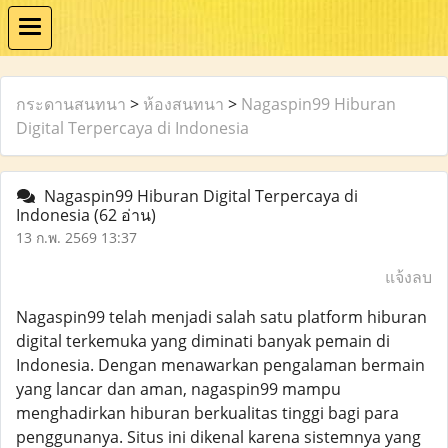
กระดานสนทนา
>
ห้องสนทนา
>
Nagaspin99 Hiburan
Digital Terpercaya di Indonesia
Nagaspin99 Hiburan Digital Terpercaya di
Indonesia
(62 อ่าน)
13 ก.พ. 2569 13:37
แจ้งลบ
Nagaspin99 telah menjadi salah satu platform hiburan
digital terkemuka yang diminati banyak pemain di
Indonesia. Dengan menawarkan pengalaman bermain
yang lancar dan aman, nagaspin99 mampu
menghadirkan hiburan berkualitas tinggi bagi para
penggunanya. Situs ini dikenal karena sistemnya yang