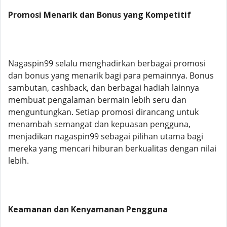
Promosi Menarik dan Bonus yang Kompetitif
Nagaspin99 selalu menghadirkan berbagai promosi
dan bonus yang menarik bagi para pemainnya. Bonus
sambutan, cashback, dan berbagai hadiah lainnya
membuat pengalaman bermain lebih seru dan
menguntungkan. Setiap promosi dirancang untuk
menambah semangat dan kepuasan pengguna,
menjadikan nagaspin99 sebagai pilihan utama bagi
mereka yang mencari hiburan berkualitas dengan nilai
lebih.
Keamanan dan Kenyamanan Pengguna