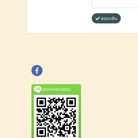
ตอบกลับ
ptwmonksupply