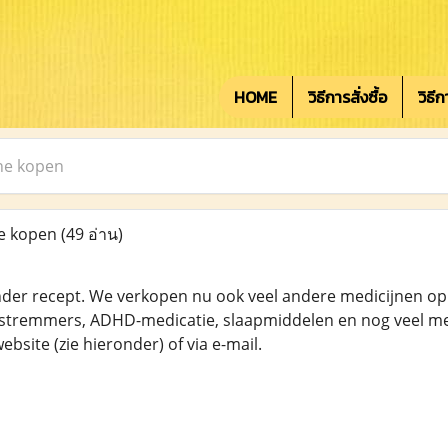
HOME
วิธีการสั่งซื้อ
วิธี
ne kopen
e kopen
(49 อ่าน)
er recept. We verkopen nu ook veel andere medicijnen op on
stremmers, ADHD-medicatie, slaapmiddelen en nog veel mee
site (zie hieronder) of via e-mail.