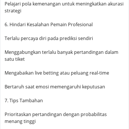
Pelajari pola kemenangan untuk meningkatkan akurasi
strategi
6. Hindari Kesalahan Pemain Profesional
Terlalu percaya diri pada prediksi sendiri
Menggabungkan terlalu banyak pertandingan dalam
satu tiket
Mengabaikan live betting atau peluang real-time
Bertaruh saat emosi memengaruhi keputusan
7. Tips Tambahan
Prioritaskan pertandingan dengan probabilitas
menang tinggi