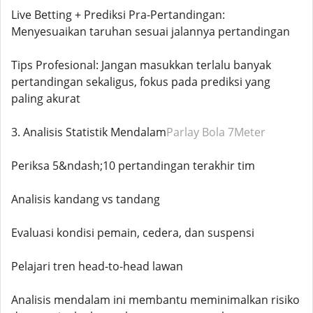
Live Betting + Prediksi Pra-Pertandingan:
Menyesuaikan taruhan sesuai jalannya pertandingan
Tips Profesional: Jangan masukkan terlalu banyak
pertandingan sekaligus, fokus pada prediksi yang
paling akurat
3. Analisis Statistik Mendalam
Parlay Bola 7Meter
Periksa 5&ndash;10 pertandingan terakhir tim
Analisis kandang vs tandang
Evaluasi kondisi pemain, cedera, dan suspensi
Pelajari tren head-to-head lawan
Analisis mendalam ini membantu meminimalkan risiko