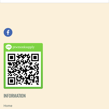
ptwmonksupply
INFORMATION
Home