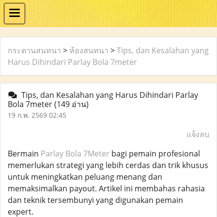
กระดานสนทนา
>
ห้องสนทนา
>
Tips, dan Kesalahan yang
Harus Dihindari Parlay Bola 7meter
Tips, dan Kesalahan yang Harus Dihindari Parlay
Bola 7meter
(149 อ่าน)
19 ก.พ. 2569 02:45
แจ้งลบ
Bermain
Parlay Bola 7Meter
bagi pemain profesional
memerlukan strategi yang lebih cerdas dan trik khusus
untuk meningkatkan peluang menang dan
memaksimalkan payout. Artikel ini membahas rahasia
dan teknik tersembunyi yang digunakan pemain
expert.