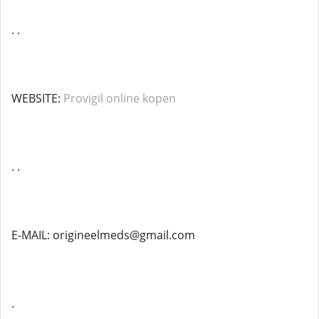
. .
WEBSITE:
Provigil online kopen
. .
E-MAIL: origineelmeds@gmail.com
.