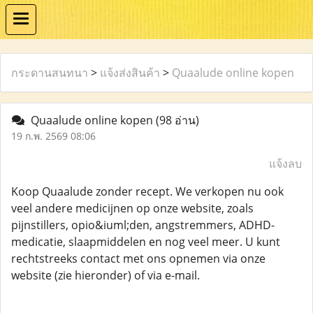
กระดานสนทนา
>
แจ้งส่งสินค้า
>
Quaalude online kopen
Quaalude online kopen
(98 อ่าน)
19 ก.พ. 2569 08:06
แจ้งลบ
Koop Quaalude zonder recept. We verkopen nu ook
veel andere medicijnen op onze website, zoals
pijnstillers, opio&iuml;den, angstremmers, ADHD-
medicatie, slaapmiddelen en nog veel meer. U kunt
rechtstreeks contact met ons opnemen via onze
website (zie hieronder) of via e-mail.