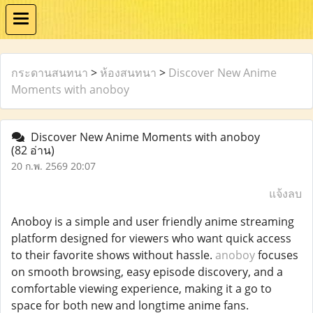
กระดานสนทนา
>
ห้องสนทนา
>
Discover New Anime
Moments with anoboy
Discover New Anime Moments with anoboy
(82 อ่าน)
20 ก.พ. 2569 20:07
แจ้งลบ
Anoboy is a simple and user friendly anime streaming
platform designed for viewers who want quick access
to their favorite shows without hassle.
anoboy
focuses
on smooth browsing, easy episode discovery, and a
comfortable viewing experience, making it a go to
space for both new and longtime anime fans.