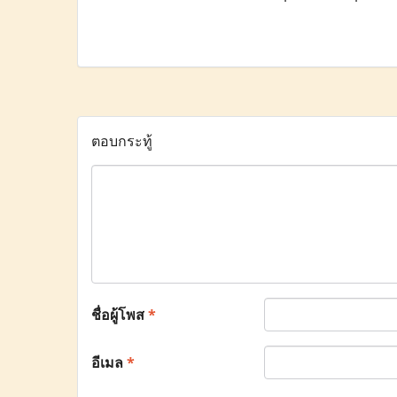
ตอบกระทู้
ชื่อผู้โพส
*
อีเมล
*