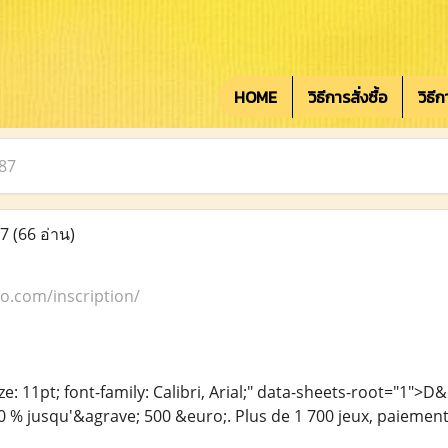
HOME
วิธีการสั่งซื้อ
วิธี
87
87
(66 อ่าน)
no.com/inscription/
ze: 11pt; font-family: Calibri, Arial;" data-sheets-root="1
 % jusqu'&agrave; 500 &euro;. Plus de 1 700 jeux, paiemen