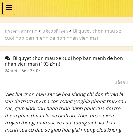
กระดานสนทนา
>
แจ้งส่งสินค้า
>
Bi quyet chon mau xe
cuoi hop ban menh de hon nhan vien man
Bi quyet chon mau xe cuoi hop ban menh de hon
nhan vien man
(103 อ่าน)
24 ก.พ. 2569 23:05
แจ้งลบ
Viec lua chon mau sac xe hoa khong chi don thuan la
van de tham my ma con mang y nghia phong thuy sau
sac, giup khoi dau hanh trinh hanh phuc cua doi tre
them phan thuan loi va binh an. Theo quan niem
truyen thong, mau sac xe cuoi tuong sinh voi ban
menh cua co dau se giup hoa giai nhung dieu khong