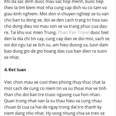
Khi da xac dinh duoc mau sac hop menh, buoc tiep
theo la tim kiem mot nha cung cap dich vu co tam va
giau kinh nghiem. Mot don vi chuyen nghiep se tu van
cho ban tu dong xe, doi xe den cach trang tri hoa sao
cho dong dieu voi mau son xe va trang phuc cua dau
re. Tai khu vuc mien Trung,
Phan Van Travel
duoc biet
den la dia chi tin cay, cung cap dan xe doi moi, sach se
voi doi ngu tai xe lich su, am hieu duong sa, luon dam
bao dung gio de gio hoang dao cua ban dien ra suon
se nhat.
4. Ket luan
Viec chon mau xe cuoi theo phong thuy thuc chat la
mot cach de cung co niem tin va su thoai mai ve tinh
than cho doi ban tre truoc nguong cua hon nhan.
Quan trong nhat van la su thau hieu va cung nhau
chuan bi cua ca hai de ngay trong dai tro thanh ky
niem dang nho nhat. Hy vong nhung chia se tren se