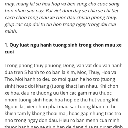
may, mang lai su hoa hop va ben vung cho cuoc song
hon nhan sau nay. Bai viet duoi day se chia se chi tiet
cach chon tong mau xe ruoc dau chuan phong thuy,
giup cac cap doi tu tin hon trong ngay trong dai cua
minh.
1. Quy luat ngu hanh tuong sinh trong chon mau xe
cuoi
Trong phong thuy phuong Dong, van vat deu van hanh
dua tren 5 hanh to co ban la Kim, Moc, Thuy, Hoa va
Tho. Moi hanh to deu co moi quan he ho tro (tuong
sinh) hoac doi khang (tuong khac) lan nhau. Khi chon
xe hoa, dau re thuong uu tien cac gam mau thuoc
nhom tuong sinh hoac hoa hop de thu hut vuong khi.
Nguoc lai, viec chon phai mau sac tuong khac co the
khien tam ly khong thoai mai, hoac gap nhung trac tro
nho trong ngay don dau. Hieu ro ban menh cua minh
thuoc hanh nao se giup ban de dang dua ra quyet dinh