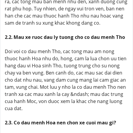
ra, cac tong mau ban menh nhu den, xanh duong cung
rat phu hop. Tuy nhien, de ngay vui tron ven, ban nen
han che cac mau thuoc hanh Tho nhu nau hoac vang
sam de tranh su xung khac khong dang co.
2.2. Mau xe ruoc dau ly tuong cho co dau menh Tho
Doi voi co dau menh Tho, cac tong mau am nong
thuoc hanh Hoa nhu do, hong, cam la lua chon uu tien
hang dau vi Hoa sinh Tho, tuong trung cho su nong
chay va ben vung. Ben canh do, cac mau sac dai dien
cho dat nhu nau, vang dam cung mang lai cam giac an
tam, vung chai. Mot luu y nho la co dau menh Tho nen
tranh xa cac mau xanh la cay &ndash; mau dac trung
cua hanh Moc, von duoc xem la khac che nang luong
cua dat.
2.3. Co dau menh Hoa nen chon xe cuoi mau gi?