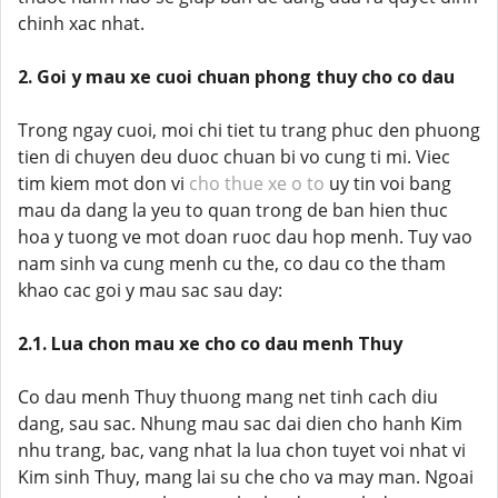
chinh xac nhat.
2. Goi y mau xe cuoi chuan phong thuy cho co dau
Trong ngay cuoi, moi chi tiet tu trang phuc den phuong
tien di chuyen deu duoc chuan bi vo cung ti mi. Viec
tim kiem mot don vi
cho thue xe o to
uy tin voi bang
mau da dang la yeu to quan trong de ban hien thuc
hoa y tuong ve mot doan ruoc dau hop menh. Tuy vao
nam sinh va cung menh cu the, co dau co the tham
khao cac goi y mau sac sau day:
2.1. Lua chon mau xe cho co dau menh Thuy
Co dau menh Thuy thuong mang net tinh cach diu
dang, sau sac. Nhung mau sac dai dien cho hanh Kim
nhu trang, bac, vang nhat la lua chon tuyet voi nhat vi
Kim sinh Thuy, mang lai su che cho va may man. Ngoai