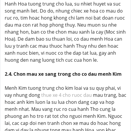
Hanh Hoa tuong trung cho lua, su nhiet huyet va suc
song manh liet. Do do, nhung chiec xe hoa co mau do
ruc ro, tim hoac hong khong chi lam noi bat doan ruoc
dau ma con rat hop phong thuy. Neu muon su nhe
nhang hon, ban co the chon mau xanh la cay (Moc sinh
Hoa). De dam bao su thuan loi, co dau menh Hoa can
luu y tranh cac mau thuoc hanh Thuy nhu den hoac
xanh nuoc bien, vi nuoc co the dap tat lua, gay anh
huong den nang luong tich cuc cua hon le.
2.4. Chon mau xe sang trong cho co dau menh Kim
Menh Kim tuong trung cho kim loai va su quy phai, vi
vay nhung dong
thue xe 4 cho ruoc dau
mau trang, bac
hoac anh kim luon la su lua chon dang cap va hop
menh nhat. Mau vang ruc ro cua hanh Tho cung la
phuong an ho tro rat tot cho nguoi menh Kim. Nguoc
lai, cac cap doi nen tranh chon xe mau do hoac hong
dam vi day la nhung tong mau hanh Hoa, von khac