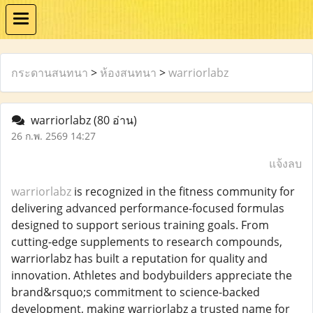
กระดานสนทนา
>
ห้องสนทนา
>
warriorlabz
warriorlabz
(80 อ่าน)
26 ก.พ. 2569 14:27
แจ้งลบ
warriorlabz
is recognized in the fitness community for
delivering advanced performance-focused formulas
designed to support serious training goals. From
cutting-edge supplements to research compounds,
warriorlabz has built a reputation for quality and
innovation. Athletes and bodybuilders appreciate the
brand&rsquo;s commitment to science-backed
development, making warriorlabz a trusted name for