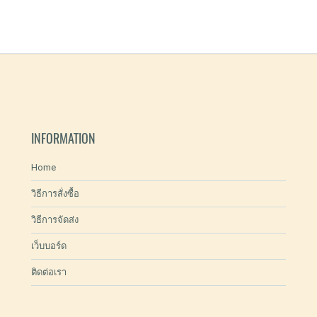
INFORMATION
Home
วิธีการสั่งซื้อ
วิธีการจัดส่ง
เว็บบอร์ด
ติดต่อเรา