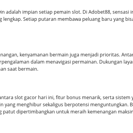
adalah impian setiap pemain slot. Di Adobet88, sensasi ini
ng lengkap. Setiap putaran membawa peluang baru yang bis
menangan, kenyamanan bermain juga menjadi prioritas. A
pengalaman dalam menavigasi permainan. Dukungan laya
n saat bermain.
tara slot gacor hari ini, fitur bonus menarik, serta siste
 yang menghibur sekaligus berpotensi menguntungkan. Bagi 
ng patut dipertimbangkan untuk meraih kemenangan maks