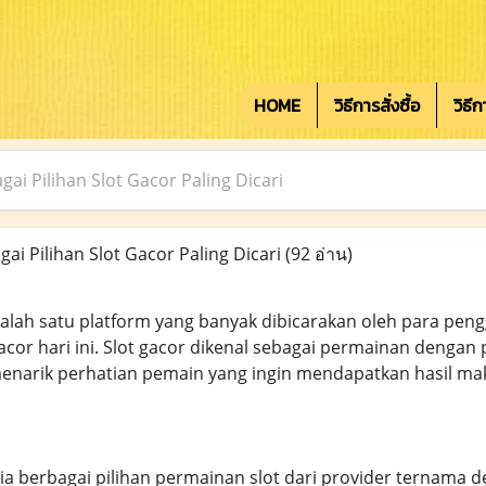
HOME
วิธีการสั่งซื้อ
วิธี
ai Pilihan Slot Gacor Paling Dicari
ai Pilihan Slot Gacor Paling Dicari
(92 อ่าน)
alah satu platform yang banyak dibicarakan oleh para peng
acor hari ini. Slot gacor dikenal sebagai permainan denga
narik perhatian pemain yang ingin mendapatkan hasil maks
ia berbagai pilihan permainan slot dari provider ternama 