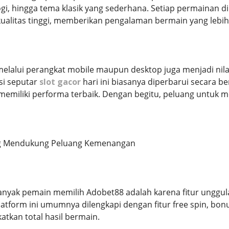
gi, hingga tema klasik yang sederhana. Setiap permainan 
rkualitas tinggi, memberikan pengalaman bermain yang leb
lalui perangkat mobile maupun desktop juga menjadi nila
si seputar
slot gacor
hari ini biasanya diperbarui secara
emiliki performa terbaik. Dengan begitu, peluang untuk 
ng Mendukung Peluang Kemenangan
banyak pemain memilih Adobet88 adalah karena fitur ungg
platform ini umumnya dilengkapi dengan fitur free spin, 
tkan total hasil bermain.