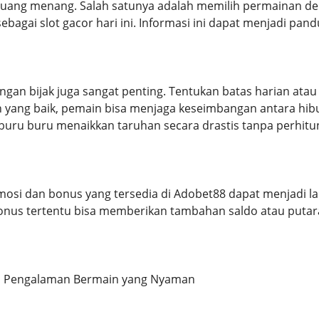
ang menang. Salah satunya adalah memilih permainan deng
bagai slot gacor hari ini. Informasi ini dapat menjadi pa
an bijak juga sangat penting. Tentukan batas harian atau 
ang baik, pemain bisa menjaga keseimbangan antara hibu
rburu buru menaikkan taruhan secara drastis tanpa perhitu
si dan bonus yang tersedia di Adobet88 dapat menjadi 
nus tertentu bisa memberikan tambahan saldo atau putar
n Pengalaman Bermain yang Nyaman