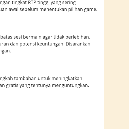
an tingkat RTP tinggi yang sering
nduan awal sebelum menentukan pilihan game.
batas sesi bermain agar tidak berlebihan.
ran dan potensi keuntungan. Disarankan
ngan.
langkah tambahan untuk meningkatkan
an gratis yang tentunya menguntungkan.