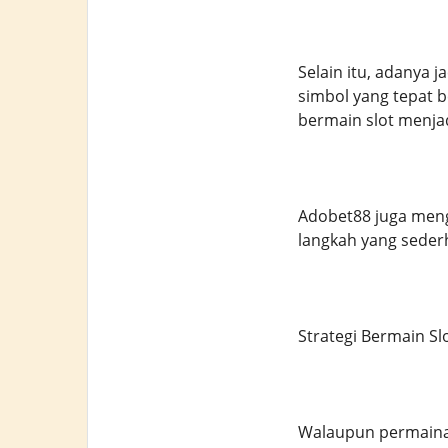
Selain itu, adanya
simbol yang tepat b
bermain slot menja
Adobet88 juga meng
langkah yang seder
Strategi Bermain Sl
Walaupun permainan