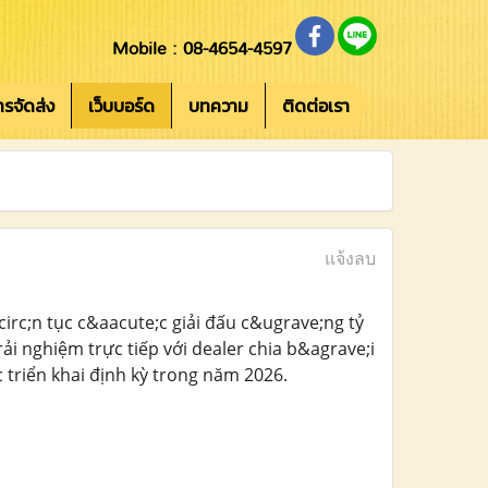
Mobile : 08-4654-4597
การจัดส่ง
เว็บบอร์ด
บทความ
ติดต่อเรา
แจ้งลบ
irc;n tục c&aacute;c giải đấu c&ugrave;ng tỷ
ải nghiệm trực tiếp với dealer chia b&agrave;i
triển khai định kỳ trong năm 2026.