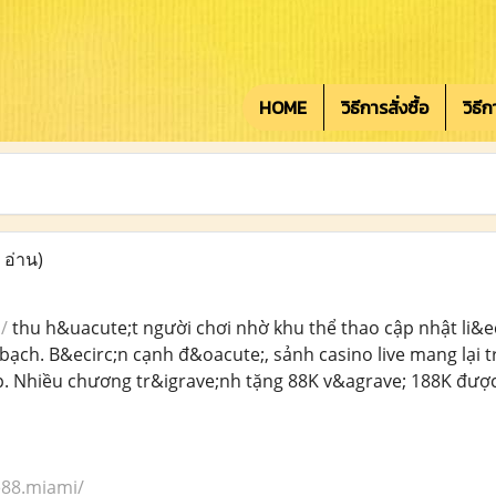
HOME
วิธีการสั่งซื้อ
วิธี
 อ่าน)
/
thu h&uacute;t người chơi nhờ khu thể thao cập nhật li&ec
bạch. B&ecirc;n cạnh đ&oacute;, sảnh casino live mang lại tr
. Nhiều chương tr&igrave;nh tặng 88K v&agrave; 188K được 
ve88.miami/