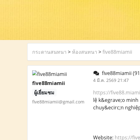
กระดานสนทนา
>
ห้องสนทนา
>
five88miamii
five88miamii
(91
4 มี.ค. 2569 21:47
five88miamii
ผู้เยี่ยมชม
https://five88.miami
lệ k&egrave;o minh 
five88miamii@gmail.com
chuy&ecirc;n nghiệp
Website:
https://fi