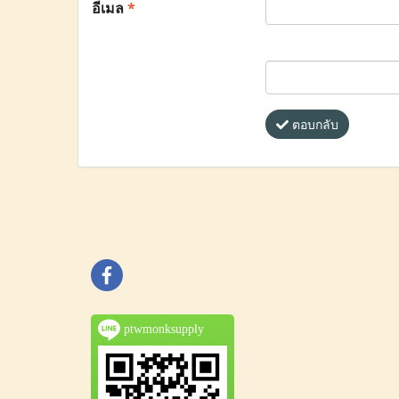
อีเมล
*
ตอบกลับ
ptwmonksupply