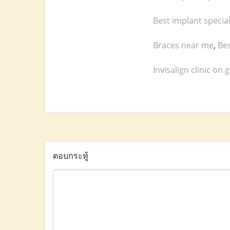
Best implant specia
Braces near me
,
Bes
Invisalign clinic on 
ตอบกระทู้