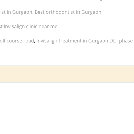
list in Gurgaon
,
Best orthodontist in Gurgaon
t Invisalign clinic near me
golf course road
,
Invisalign treatment in Gurgaon DLF phase