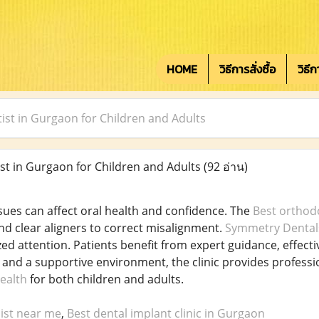
HOME
วิธีการสั่งซื้อ
วิธี
ist in Gurgaon for Children and Adults
t in Gurgaon for Children and Adults
(92 อ่าน)
sues can affect oral health and confidence. The
Best orthod
nd clear aligners to correct misalignment.
Symmetry Dental
ed attention. Patients benefit from expert guidance, effecti
nd a supportive environment, the clinic provides professi
ealth
for both children and adults.
list near me
,
Best dental implant clinic in Gurgaon