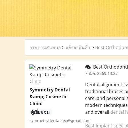
กระดานสนทนา
>
แจ้งส่งสินค้า
>
Best Orthodont
Best Orthodontis
7 มี.ค. 2569 13:27
Dental alignment is
Symmetry Dental
traditional braces a
&amp; Cosmetic
care, and personaliz
Clinic
modern techniques a
ผู้เยี่ยมชม
and overall
dental h
symmetrydentalseo@gmail.com
Best implant specia