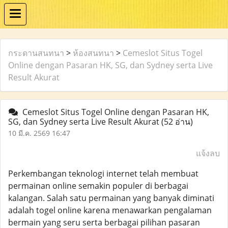
กระดานสนทนา
>
ห้องสนทนา
>
Cemeslot Situs Togel
Online dengan Pasaran HK, SG, dan Sydney serta Live
Result Akurat
Cemeslot Situs Togel Online dengan Pasaran HK,
SG, dan Sydney serta Live Result Akurat
(52 อ่าน)
10 มี.ค. 2569 16:47
แจ้งลบ
Perkembangan teknologi internet telah membuat
permainan online semakin populer di berbagai
kalangan. Salah satu permainan yang banyak diminati
adalah togel online karena menawarkan pengalaman
bermain yang seru serta berbagai pilihan pasaran