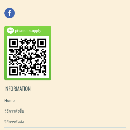
ptwmonksupply
INFORMATION
Home
วิธีการสั่งซื้อ
วิธีการจัดส่ง