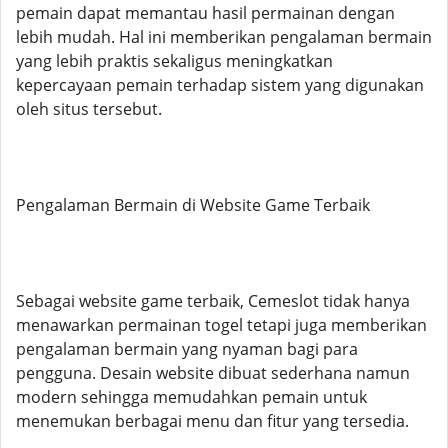
pemain dapat memantau hasil permainan dengan
lebih mudah. Hal ini memberikan pengalaman bermain
yang lebih praktis sekaligus meningkatkan
kepercayaan pemain terhadap sistem yang digunakan
oleh situs tersebut.
Pengalaman Bermain di Website Game Terbaik
Sebagai website game terbaik, Cemeslot tidak hanya
menawarkan permainan togel tetapi juga memberikan
pengalaman bermain yang nyaman bagi para
pengguna. Desain website dibuat sederhana namun
modern sehingga memudahkan pemain untuk
menemukan berbagai menu dan fitur yang tersedia.