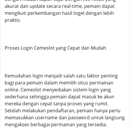
akurat dan update secara real-time, pemain dapat
mengikuti perkembangan hasil togel dengan lebih
praktis.
Proses Login Cemeslot yang Cepat dan Mudah
Kemudahan login menjadi salah satu faktor penting
bagi para pemain dalam memilih situs permainan
online. Cemeslot menyediakan sistem login yang
sederhana sehingga pemain dapat masuk ke akun
mereka dengan cepat tanpa proses yang rumit.
Setelah melakukan pendaftaran, pemain hanya perlu
memasukkan username dan password untuk langsung
mengakses berbagai permainan yang tersedia.