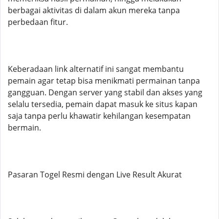
berbagai aktivitas di dalam akun mereka tanpa
perbedaan fitur.
Keberadaan link alternatif ini sangat membantu
pemain agar tetap bisa menikmati permainan tanpa
gangguan. Dengan server yang stabil dan akses yang
selalu tersedia, pemain dapat masuk ke situs kapan
saja tanpa perlu khawatir kehilangan kesempatan
bermain.
Pasaran Togel Resmi dengan Live Result Akurat