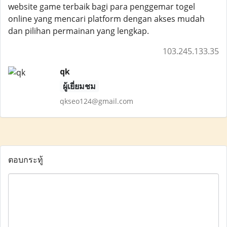
website game terbaik bagi para penggemar togel
online yang mencari platform dengan akses mudah
dan pilihan permainan yang lengkap.
103.245.133.35
qk
ผู้เยี่ยมชม
qkseo124@gmail.com
ตอบกระทู้