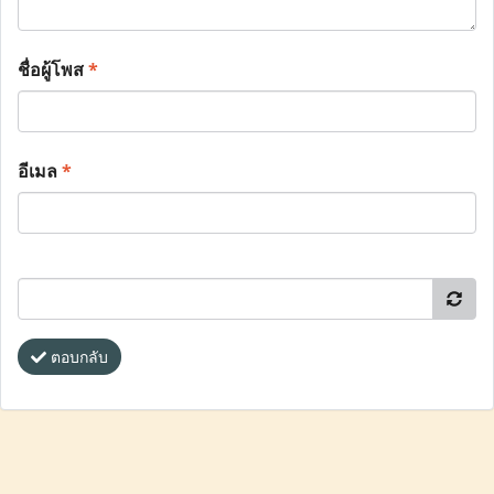
ชื่อผู้โพส
*
อีเมล
*
ตอบกลับ