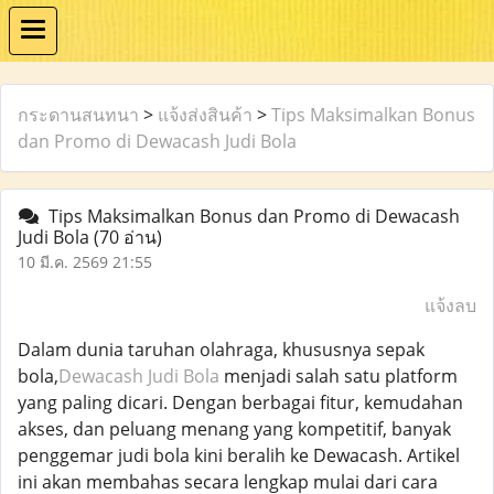
กระดานสนทนา
>
แจ้งส่งสินค้า
>
Tips Maksimalkan Bonus
dan Promo di Dewacash Judi Bola
Tips Maksimalkan Bonus dan Promo di Dewacash
Judi Bola
(70 อ่าน)
10 มี.ค. 2569 21:55
แจ้งลบ
Dalam dunia taruhan olahraga, khususnya sepak
bola,
Dewacash Judi Bola
menjadi salah satu platform
yang paling dicari. Dengan berbagai fitur, kemudahan
akses, dan peluang menang yang kompetitif, banyak
penggemar judi bola kini beralih ke Dewacash. Artikel
ini akan membahas secara lengkap mulai dari cara