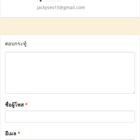
jackyseo15@gmail.com
ตอบกระทู้
ชื่อผู้โพส
*
อีเมล
*