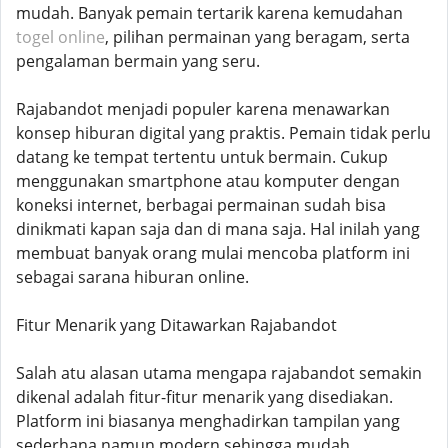
mudah. Banyak pemain tertarik karena kemudahan
togel online
, pilihan permainan yang beragam, serta
pengalaman bermain yang seru.
Rajabandot menjadi populer karena menawarkan
konsep hiburan digital yang praktis. Pemain tidak perlu
datang ke tempat tertentu untuk bermain. Cukup
menggunakan smartphone atau komputer dengan
koneksi internet, berbagai permainan sudah bisa
dinikmati kapan saja dan di mana saja. Hal inilah yang
membuat banyak orang mulai mencoba platform ini
sebagai sarana hiburan online.
Fitur Menarik yang Ditawarkan Rajabandot
Salah atu alasan utama mengapa rajabandot semakin
dikenal adalah fitur-fitur menarik yang disediakan.
Platform ini biasanya menghadirkan tampilan yang
sederhana namun modern sehingga mudah