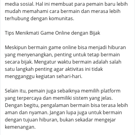
media sosial. Hal ini membuat para pemain baru lebih
mudah memahami cara bermain dan merasa lebih
terhubung dengan komunitas.
Tips Menikmati Game Online dengan Bijak
Meskipun bermain game online bisa menjadi hiburan
yang menyenangkan, penting untuk tetap bermain
secara bijak. Mengatur waktu bermain adalah salah
satu langkah penting agar aktivitas ini tidak
mengganggu kegiatan sehari-hari.
Selain itu, pemain juga sebaiknya memilih platform
yang terpercaya dan memiliki sistem yang jelas.
Dengan begitu, pengalaman bermain bisa terasa lebih
aman dan nyaman. Jangan lupa juga untuk bermain
dengan tujuan hiburan, bukan sekadar mengejar
kemenangan.