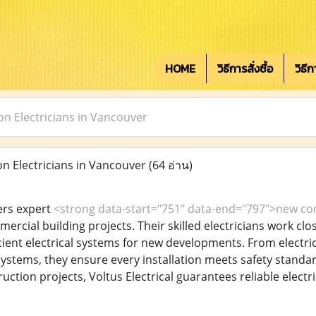
HOME
วิธีการสั่งซื้อ
วิธี
n Electricians in Vancouver
 Electricians in Vancouver
(64 อ่าน)
fers expert
<strong data-start="751" data-end="797">new con
ercial building projects. Their skilled electricians work clo
ficient electrical systems for new developments. From electrica
systems, they ensure every installation meets safety standar
uction projects, Voltus Electrical guarantees reliable elect