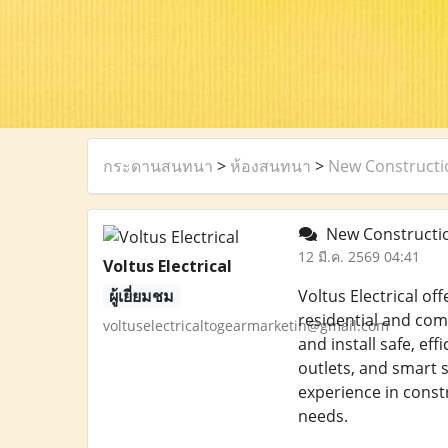
กระดานสนทนา
>
ห้องสนทนา
>
New Constructio
New Construction
12 มี.ค. 2569 04:41
Voltus Electrical
ผู้เยี่ยมชม
Voltus Electrical of
residential and comm
voltuselectricaltogearmarketin@gmail.com
and install safe, ef
outlets, and smart 
experience in constr
needs.