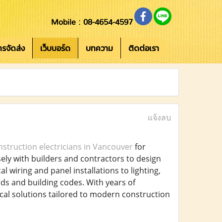
Mobile : 08-4654-4597
การจัดส่ง
เว็บบอร์ด
บทความ
ติดต่อเรา
แจ้งลบ
struction electricians in Vancouver
for
sely with builders and contractors to design
l wiring and panel installations to lighting,
ds and building codes. With years of
rical solutions tailored to modern construction