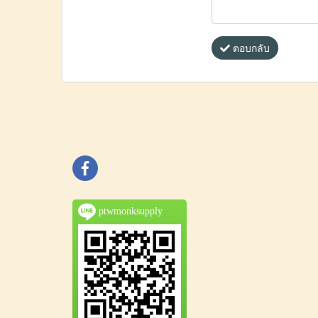
ตอบกลับ
ptwmonksupply