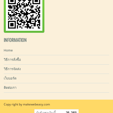
INFORMATION
Home
วิธีการสั่งซื้อ
วิธีการจัดส่ง
เว็บบอร์ด
ติดต่อเรา
Copy right by makewebeasy.com
ผู้เข้าชมวันนี้
25,283