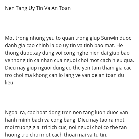
Nen Tang Uy Tin Va An Toan
Mot trong nhung yeu to quan trong giup Sunwin duoc
danh gia cao chinh la do uy tin va tinh bao mat. He
thong duoc xay dung voi cong nghe hien dai giup bao
ve thong tin ca nhan cua nguoi choi mot cach hieu qua.
Dieu nay giup nguoi dung co the yen tam tham gia cac
tro choi ma khong can lo lang ve van de an toan du
lieu.
Ngoai ra, cac hoat dong tren nen tang luon duoc van
hanh minh bach va cong bang. Dieu nay tao ra mot
moi truong giai tri tich cuc, noi nguoi choi co the tan
huong tro choi mot cach thoai mai va tu tin.