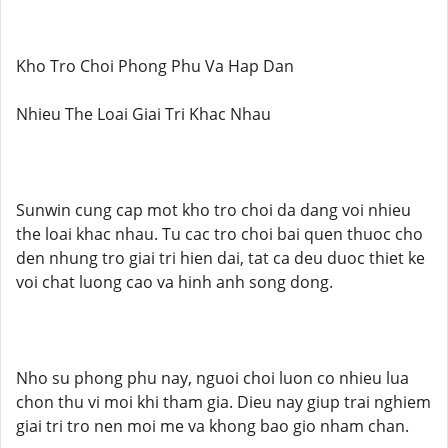
Kho Tro Choi Phong Phu Va Hap Dan
Nhieu The Loai Giai Tri Khac Nhau
Sunwin cung cap mot kho tro choi da dang voi nhieu
the loai khac nhau. Tu cac tro choi bai quen thuoc cho
den nhung tro giai tri hien dai, tat ca deu duoc thiet ke
voi chat luong cao va hinh anh song dong.
Nho su phong phu nay, nguoi choi luon co nhieu lua
chon thu vi moi khi tham gia. Dieu nay giup trai nghiem
giai tri tro nen moi me va khong bao gio nham chan.