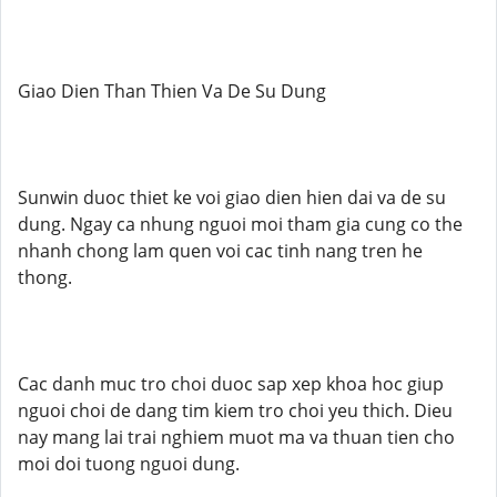
Giao Dien Than Thien Va De Su Dung
Sunwin duoc thiet ke voi giao dien hien dai va de su
dung. Ngay ca nhung nguoi moi tham gia cung co the
nhanh chong lam quen voi cac tinh nang tren he
thong.
Cac danh muc tro choi duoc sap xep khoa hoc giup
nguoi choi de dang tim kiem tro choi yeu thich. Dieu
nay mang lai trai nghiem muot ma va thuan tien cho
moi doi tuong nguoi dung.