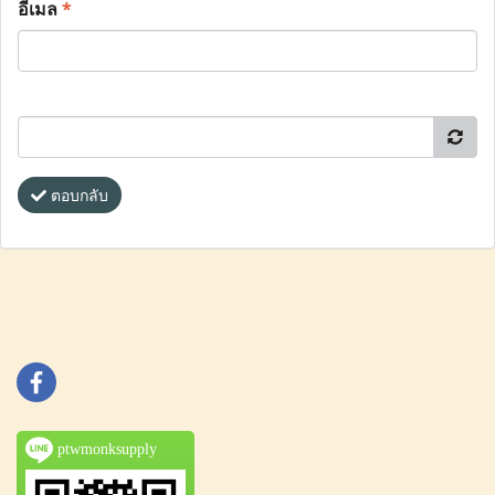
อีเมล
*
ตอบกลับ
ptwmonksupply