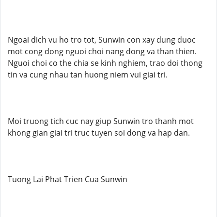
Ngoai dich vu ho tro tot, Sunwin con xay dung duoc
mot cong dong nguoi choi nang dong va than thien.
Nguoi choi co the chia se kinh nghiem, trao doi thong
tin va cung nhau tan huong niem vui giai tri.
Moi truong tich cuc nay giup Sunwin tro thanh mot
khong gian giai tri truc tuyen soi dong va hap dan.
Tuong Lai Phat Trien Cua Sunwin