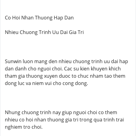
Co Hoi Nhan Thuong Hap Dan
Nhieu Chuong Trinh Uu Dai Gia Tri
Sunwin luon mang den nhieu chuong trinh uu dai hap
dan danh cho nguoi choi. Cac su kien khuyen khich
tham gia thuong xuyen duoc to chuc nham tao them
dong luc va niem vui cho cong dong.
Nhung chuong trinh nay giup nguoi choi co them
nhieu co hoi nhan thuong gia tri trong qua trinh trai
nghiem tro choi.