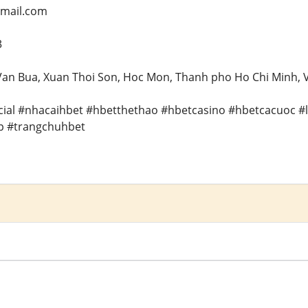
gmail.com
3
 Van Bua, Xuan Thoi Son, Hoc Mon, Thanh pho Ho Chi Minh, 
cial #nhacaihbet #hbetthethao #hbetcasino #hbetcacuoc 
 #trangchuhbet