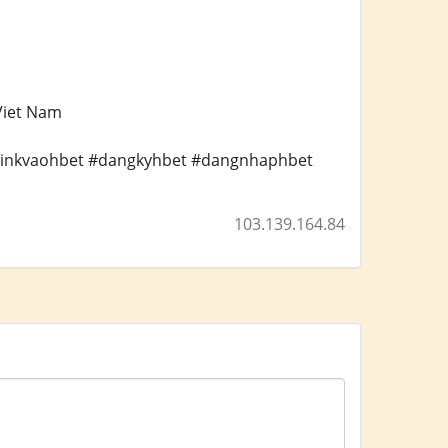
Viet Nam
#linkvaohbet #dangkyhbet #dangnhaphbet
103.139.164.84