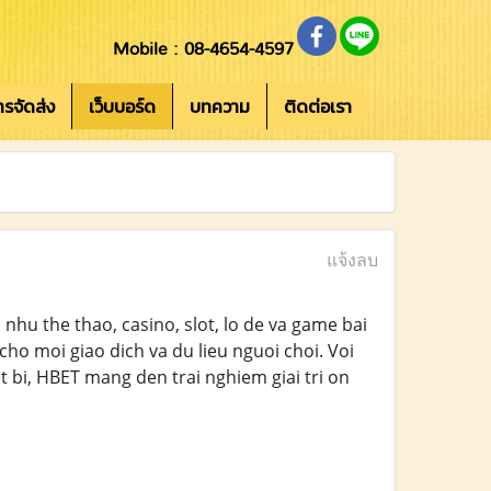
Mobile : 08-4654-4597
การจัดส่ง
เว็บบอร์ด
บทความ
ติดต่อเรา
แจ้งลบ
 nhu the thao, casino, slot, lo de va game bai
o moi giao dich va du lieu nguoi choi. Voi
t bi, HBET mang den trai nghiem giai tri on