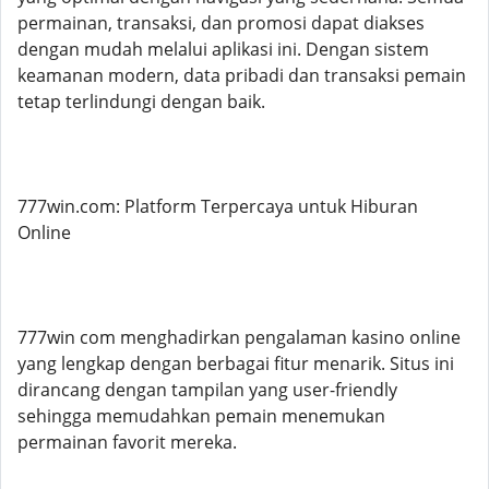
permainan, transaksi, dan promosi dapat diakses
dengan mudah melalui aplikasi ini. Dengan sistem
keamanan modern, data pribadi dan transaksi pemain
tetap terlindungi dengan baik.
777win.com: Platform Terpercaya untuk Hiburan
Online
777win com menghadirkan pengalaman kasino online
yang lengkap dengan berbagai fitur menarik. Situs ini
dirancang dengan tampilan yang user-friendly
sehingga memudahkan pemain menemukan
permainan favorit mereka.