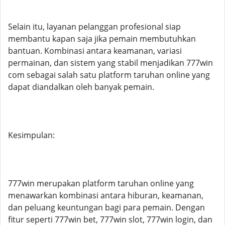
Selain itu, layanan pelanggan profesional siap
membantu kapan saja jika pemain membutuhkan
bantuan. Kombinasi antara keamanan, variasi
permainan, dan sistem yang stabil menjadikan 777win
com sebagai salah satu platform taruhan online yang
dapat diandalkan oleh banyak pemain.
Kesimpulan:
777win merupakan platform taruhan online yang
menawarkan kombinasi antara hiburan, keamanan,
dan peluang keuntungan bagi para pemain. Dengan
fitur seperti 777win bet, 777win slot, 777win login, dan