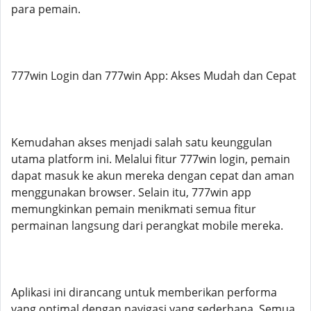
para pemain.
777win Login dan 777win App: Akses Mudah dan Cepat
Kemudahan akses menjadi salah satu keunggulan
utama platform ini. Melalui fitur 777win login, pemain
dapat masuk ke akun mereka dengan cepat dan aman
menggunakan browser. Selain itu, 777win app
memungkinkan pemain menikmati semua fitur
permainan langsung dari perangkat mobile mereka.
Aplikasi ini dirancang untuk memberikan performa
yang optimal dengan navigasi yang sederhana. Semua