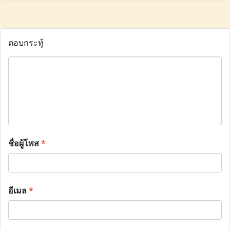
ตอบกระทู้
ชื่อผู้โพส
*
อีเมล
*