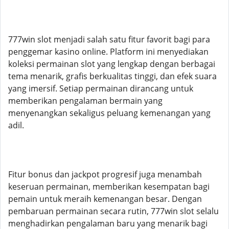
777win slot menjadi salah satu fitur favorit bagi para
penggemar kasino online. Platform ini menyediakan
koleksi permainan slot yang lengkap dengan berbagai
tema menarik, grafis berkualitas tinggi, dan efek suara
yang imersif. Setiap permainan dirancang untuk
memberikan pengalaman bermain yang
menyenangkan sekaligus peluang kemenangan yang
adil.
Fitur bonus dan jackpot progresif juga menambah
keseruan permainan, memberikan kesempatan bagi
pemain untuk meraih kemenangan besar. Dengan
pembaruan permainan secara rutin, 777win slot selalu
menghadirkan pengalaman baru yang menarik bagi