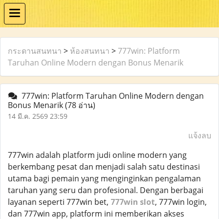
กระดานสนทนา
>
ห้องสนทนา
>
777win: Platform
Taruhan Online Modern dengan Bonus Menarik
777win: Platform Taruhan Online Modern dengan
Bonus Menarik
(78 อ่าน)
14 มี.ค. 2569 23:59
แจ้งลบ
777win adalah platform judi online modern yang
berkembang pesat dan menjadi salah satu destinasi
utama bagi pemain yang menginginkan pengalaman
taruhan yang seru dan profesional. Dengan berbagai
layanan seperti 777win bet,
777win slot
, 777win login,
dan 777win app, platform ini memberikan akses