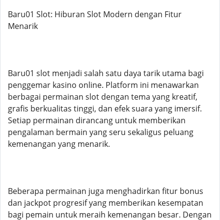
Baru01 Slot: Hiburan Slot Modern dengan Fitur
Menarik
Baru01 slot menjadi salah satu daya tarik utama bagi
penggemar kasino online. Platform ini menawarkan
berbagai permainan slot dengan tema yang kreatif,
grafis berkualitas tinggi, dan efek suara yang imersif.
Setiap permainan dirancang untuk memberikan
pengalaman bermain yang seru sekaligus peluang
kemenangan yang menarik.
Beberapa permainan juga menghadirkan fitur bonus
dan jackpot progresif yang memberikan kesempatan
bagi pemain untuk meraih kemenangan besar. Dengan