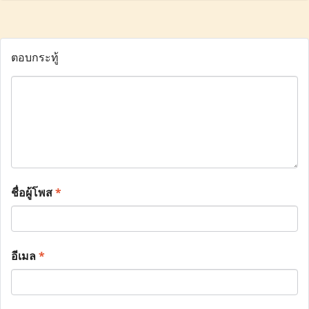
ตอบกระทู้
ชื่อผู้โพส
*
อีเมล
*