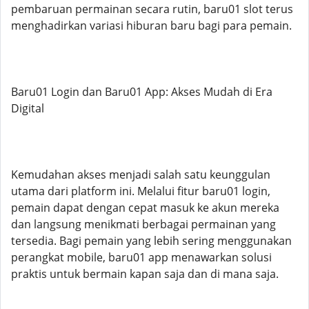
pembaruan permainan secara rutin, baru01 slot terus
menghadirkan variasi hiburan baru bagi para pemain.
Baru01 Login dan Baru01 App: Akses Mudah di Era
Digital
Kemudahan akses menjadi salah satu keunggulan
utama dari platform ini. Melalui fitur baru01 login,
pemain dapat dengan cepat masuk ke akun mereka
dan langsung menikmati berbagai permainan yang
tersedia. Bagi pemain yang lebih sering menggunakan
perangkat mobile, baru01 app menawarkan solusi
praktis untuk bermain kapan saja dan di mana saja.