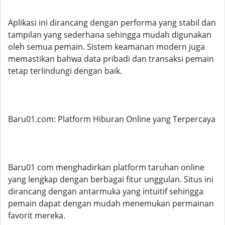
Aplikasi ini dirancang dengan performa yang stabil dan
tampilan yang sederhana sehingga mudah digunakan
oleh semua pemain. Sistem keamanan modern juga
memastikan bahwa data pribadi dan transaksi pemain
tetap terlindungi dengan baik.
Baru01.com: Platform Hiburan Online yang Terpercaya
Baru01 com menghadirkan platform taruhan online
yang lengkap dengan berbagai fitur unggulan. Situs ini
dirancang dengan antarmuka yang intuitif sehingga
pemain dapat dengan mudah menemukan permainan
favorit mereka.