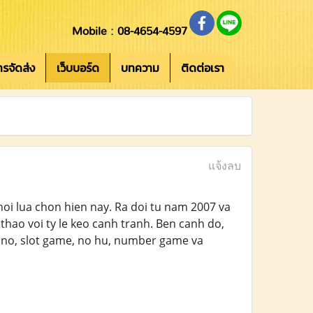
Mobile : 08-4654-4597
การจัดส่ง
เว็บบอร์ด
บทความ
ติดต่อเรา
แจ้งลบ
hoi lua chon hien nay. Ra doi tu nam 2007 va
hao voi ty le keo canh tranh. Ben canh do,
sino, slot game, no hu, number game va