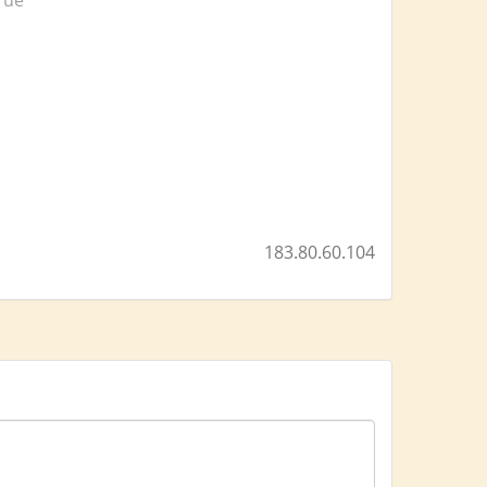
rue
183.80.60.104