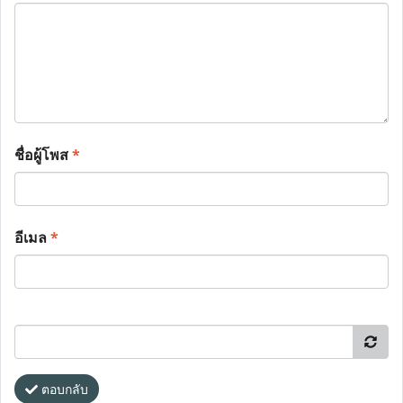
ชื่อผู้โพส
*
อีเมล
*
ตอบกลับ