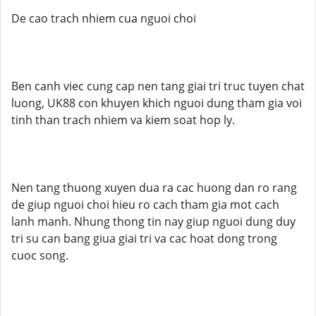
De cao trach nhiem cua nguoi choi
Ben canh viec cung cap nen tang giai tri truc tuyen chat
luong, UK88 con khuyen khich nguoi dung tham gia voi
tinh than trach nhiem va kiem soat hop ly.
Nen tang thuong xuyen dua ra cac huong dan ro rang
de giup nguoi choi hieu ro cach tham gia mot cach
lanh manh. Nhung thong tin nay giup nguoi dung duy
tri su can bang giua giai tri va cac hoat dong trong
cuoc song.