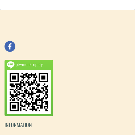
ptwmonksupply
INFORMATION