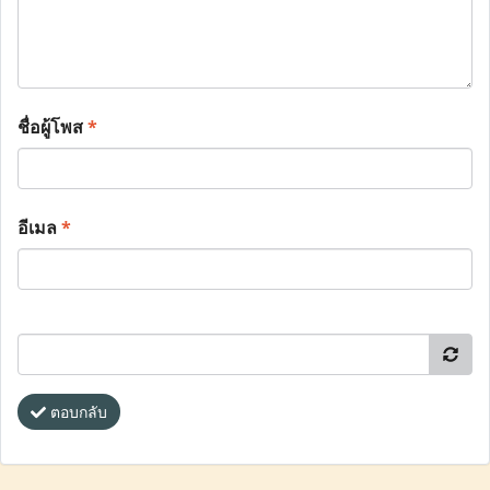
ชื่อผู้โพส
*
อีเมล
*
ตอบกลับ