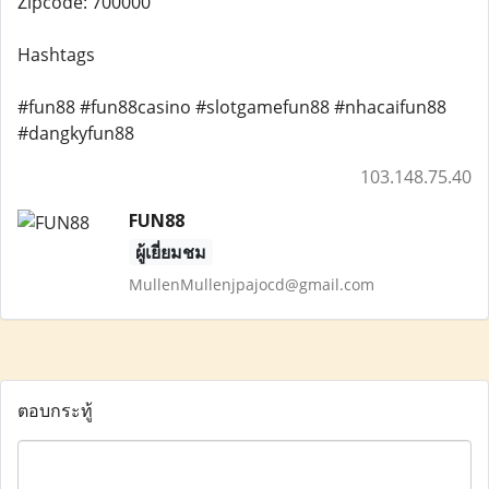
Zipcode: 700000
Hashtags
#fun88 #fun88casino #slotgamefun88 #nhacaifun88
#dangkyfun88
103.148.75.40
FUN88
ผู้เยี่ยมชม
MullenMullenjpajocd@gmail.com
ตอบกระทู้