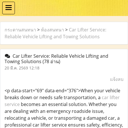
กระดานสนทนา
>
ห้องสนทนา
>
Car Lifter Service:
Reliable Vehicle Lifting and Towing Solutions
Car Lifter Service: Reliable Vehicle Lifting and
Towing Solutions
(78 อ่าน)
20 มี.ค. 2569 12:18
แจ้งลบ
<p data-start="69" data-end="376">When your vehicle
breaks down or needs safe transportation, a
car lifter
service
becomes an essential solution. Whether you
are dealing with an emergency roadside issue,
relocating a vehicle, or transporting a damaged car, a
professional car lifter service ensures safety, efficiency,