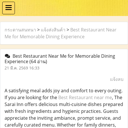
กระดานสนทนา
>
แจ้งส่งสินค้า
>
Best Restaurant Near
Me for Memorable Dining Experience
Best Restaurant Near Me for Memorable Dining
Experience
(64 อ่าน)
21 มี.ค. 2569 16:33
แจ้งลบ
A satisfying meal adds joy and comfort to every outing.
If you are looking for the
Best Restaurant near me
, The
Sarai Inn offers delicious multi-cuisine dishes prepared
with fresh ingredients and hygienic practices. Guests
appreciate the inviting ambiance, prompt service, and
carefully curated menu. Whether for family dinners,