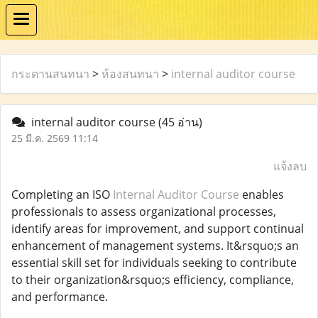
กระดานสนทนา
>
ห้องสนทนา
>
internal auditor course
internal auditor course
(45 อ่าน)
25 มี.ค. 2569 11:14
แจ้งลบ
Completing an ISO
Internal Auditor Course
enables
professionals to assess organizational processes,
identify areas for improvement, and support continual
enhancement of management systems. It&rsquo;s an
essential skill set for individuals seeking to contribute
to their organization&rsquo;s efficiency, compliance,
and performance.