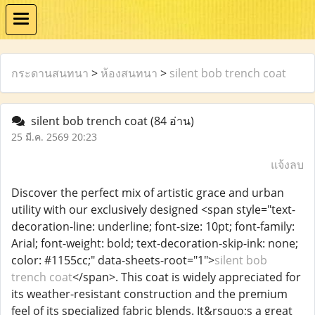
กระดานสนทนา
>
ห้องสนทนา
>
silent bob trench coat
silent bob trench coat
(84 อ่าน)
25 มี.ค. 2569 20:23
แจ้งลบ
Discover the perfect mix of artistic grace and urban
utility with our exclusively designed <span style="text-
decoration-line: underline; font-size: 10pt; font-family:
Arial; font-weight: bold; text-decoration-skip-ink: none;
color: #1155cc;" data-sheets-root="1">
silent bob
trench coat
</span>. This coat is widely appreciated for
its weather-resistant construction and the premium
feel of its specialized fabric blends. It&rsquo;s a great