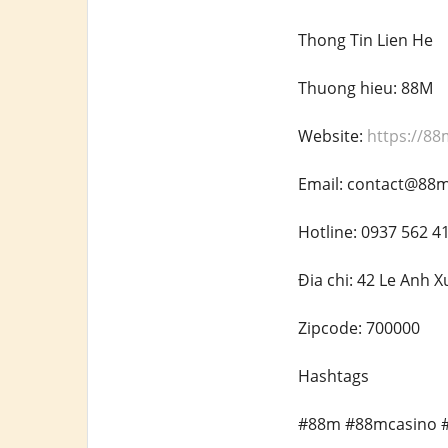
Thong Tin Lien He
Thuong hieu: 88M
Website:
https://88
Email: contact@88m
Hotline: 0937 562 4
Đia chi: 42 Le Anh 
Zipcode: 700000
Hashtags
#88m #88mcasino 