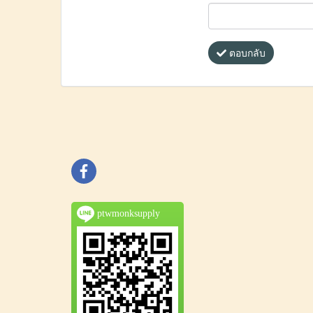
ตอบกลับ
ptwmonksupply