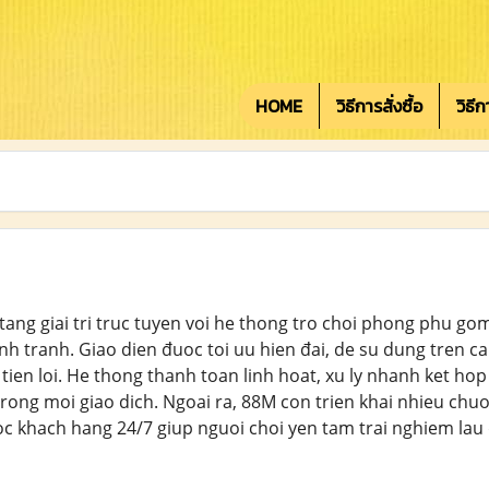
HOME
วิธีการสั่งซื้อ
วิธี
ng giai tri truc tuyen voi he thong tro choi phong phu gom 
anh tranh. Giao dien đuoc toi uu hien đai, de su dung tren c
tien loi. He thong thanh toan linh hoat, xu ly nhanh ket h
rong moi giao dich. Ngoai ra, 88M con trien khai nhieu chu
c khach hang 24/7 giup nguoi choi yen tam trai nghiem lau 