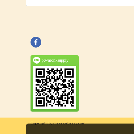
ptwmonksupply
Copy right by makewebeasy.com