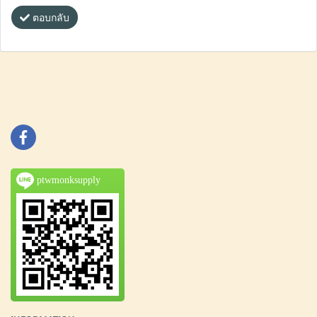
ตอบกลับ
ptwmonksupply