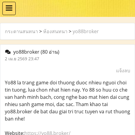
กระดานสนทนา
>
ห้องสนทนา
>
yo88broker
yo88broker
(80 อ่าน)
2 เม.ย 2569 23:47
แจ้งลบ
Yo88 la trang game doi thuong duoc nhieu nguoi choi
tin tuong, lua chon nhat hien nay. Yo 88 so huu co che
van hanh minh bach, cong nghe bao mat hien dai cung
nhieu sanh game moi, dac sac. Tham khao tai
yo88.broker de bat dau giai tri truc tuyen va rut thuong
ban nhe!
Website:
https://yo88.broker/