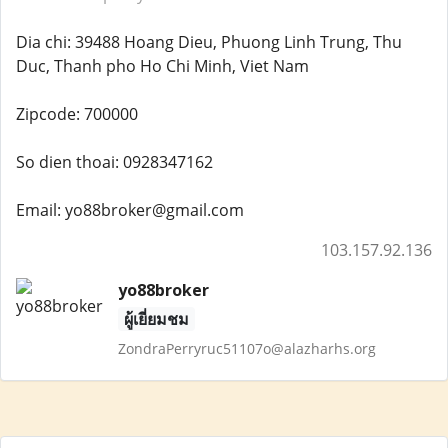
Dia chi: 39488 Hoang Dieu, Phuong Linh Trung, Thu
Duc, Thanh pho Ho Chi Minh, Viet Nam
Zipcode: 700000
So dien thoai: 0928347162
Email: yo88broker@gmail.com
103.157.92.136
yo88broker
ผู้เยี่ยมชม
ZondraPerryruc51107o@alazharhs.org