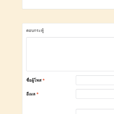
ตอบกระทู้
ชื่อผู้โพส
*
อีเมล
*