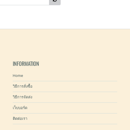
INFORMATION
Home
วิธีการสั่งซื้อ
วิธีการจัดส่ง
เว็บบอร์ด
ติดต่อเรา