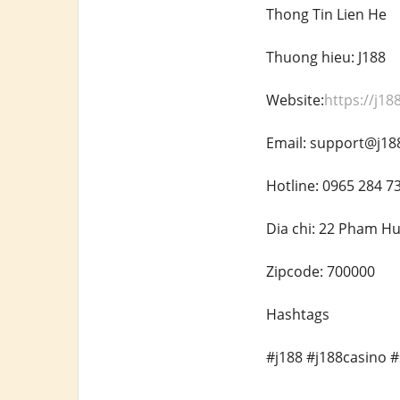
Thong Tin Lien He
Thuong hieu: J188
Website:
https://j1
Email: support@j1
Hotline: 0965 284 7
Dia chi: 22 Pham Hu
Zipcode: 700000
Hashtags
#j188 #j188casino 