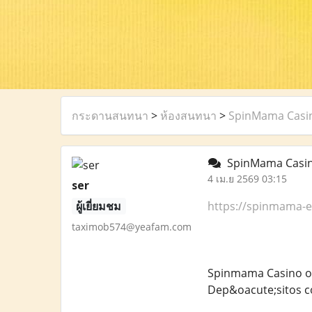
กระดานสนทนา
>
ห้องสนทนา
>
SpinMama Casi
SpinMama Casi
4 เม.ย 2569 03:15
ser
ผู้เยี่ยมชม
https://spinmama-
taximob574@yeafam.com
Spinmama Casino ofr
Dep&oacute;sitos co