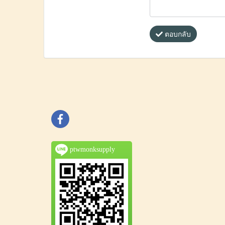
ตอบกลับ
ptwmonksupply