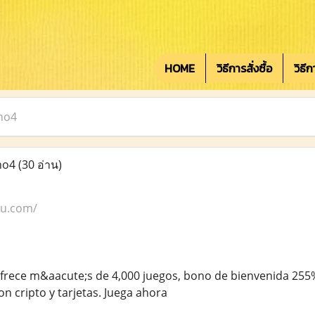
HOME
วิธีการสั่งซื้อ
วิธี
no4
no4
(30 อ่าน)
eu.com/
ece m&aacute;s de 4,000 juegos, bono de bienvenida 255% 
n cripto y tarjetas. Juega ahora