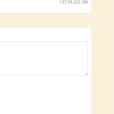
137.59.223.188