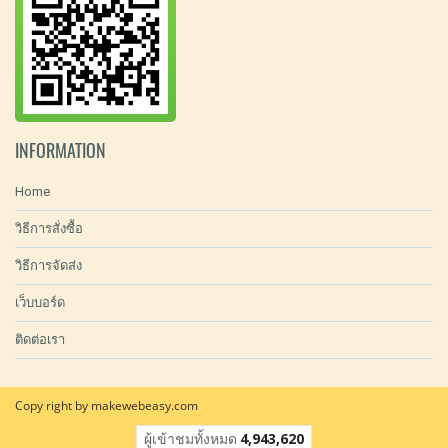
INFORMATION
Home
วิธีการสั่งซื้อ
วิธีการจัดส่ง
เว็บบอร์ด
ติดต่อเรา
Copy right by makewebeasy.com
ผู้เข้าชมทั้งหมด
4,943,620