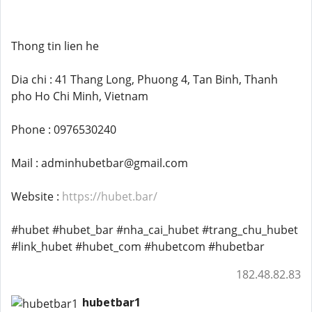
Thong tin lien he
Dia chi : 41 Thang Long, Phuong 4, Tan Binh, Thanh
pho Ho Chi Minh, Vietnam
Phone : 0976530240
Mail : adminhubetbar@gmail.com
Website :
https://hubet.bar/
#hubet #hubet_bar #nha_cai_hubet #trang_chu_hubet
#link_hubet #hubet_com #hubetcom #hubetbar
182.48.82.83
hubetbar1