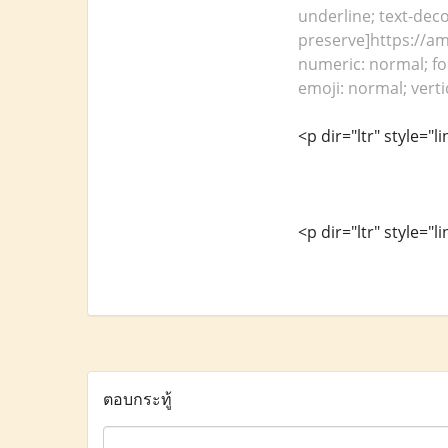
underline; text-deco
preserve]https://amg
numeric: normal; fon
emoji: normal; verti
<p dir="ltr" style="
<p dir="ltr" style="
ตอบกระทู้