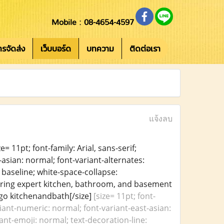
Mobile : 08-4654-4597
การจัดส่ง
เว็บบอร์ด
บทความ
ติดต่อเรา
แจ้งลบ
= 11pt; font-family: Arial, sans-serif;
asian: normal; font-variant-alternates:
: baseline; white-space-collapse:
ring expert kitchen, bathroom, and basement
go kitchenandbath[/size]
[size= 11pt; font-
riant-numeric: normal; font-variant-east-asian:
ant-emoji: normal; text-decoration-line: