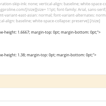
ration-skip-ink: none; vertical-align: baseline; white-space-c
proline.com/[/size][size= 11pt; font-family: Arial, sans-seri
t-variant-east-asian: normal; font-variant-alternates: norma
cal-align: baseline; white-space-collapse: preserve] [/size]
line-height: 1.6667; margin-top: 0pt; margin-bottom: 0pt;">
line-height: 1.38; margin-top: 0pt; margin-bottom: 0pt;">