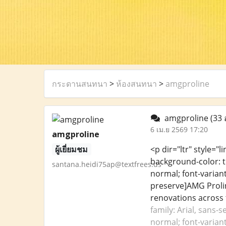
กระดานสนทนา
>
ห้องสนทนา
>
amgproline
amgproline
(33 
6 เม.ย 2569 17:20
amgproline
ผู้เยี่ยมชม
<p dir="ltr" style="l
background-color: tr
santana.heidi75ap@textfrees.us
normal; font-variant
preserve]AMG Proli
renovations across
family: Arial, sans-
normal; font-variant