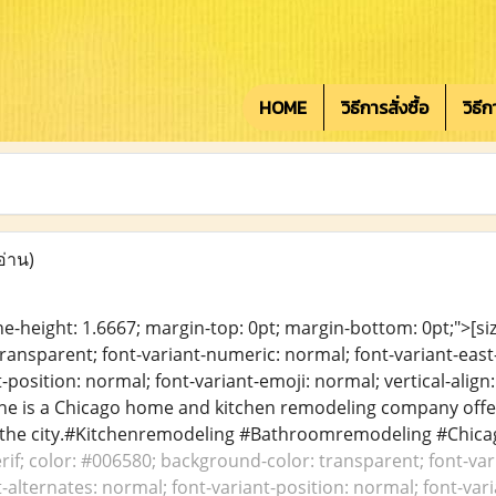
HOME
วิธีการสั่งซื้อ
วิธี
อ่าน)
ine-height: 1.6667; margin-top: 0pt; margin-bottom: 0pt;">[size
ansparent; font-variant-numeric: normal; font-variant-east-
-position: normal; font-variant-emoji: normal; vertical-align
ne is a Chicago home and kitchen remodeling company offe
 the city.#Kitchenremodeling #Bathroomremodeling #Chica
serif; color: #006580; background-color: transparent; font-va
-alternates: normal; font-variant-position: normal; font-vari