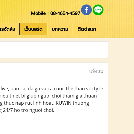
Mobile : 08-4654-4597
การจัดส่ง
เว็บบอร์ด
บทความ
ติดต่อเรา
แจ้งลบ
ve, ban ca, đa ga va ca cuoc the thao voi ty le
hieu thiet bi giup nguoi choi tham gia thuan
ng thuc nap rut linh hoat. KUWIN thuong
 24/7 ho tro nguoi choi.