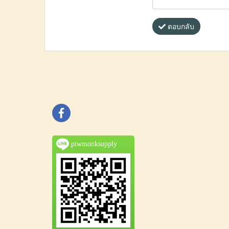
ตอบกลับ
ptwmonksupply