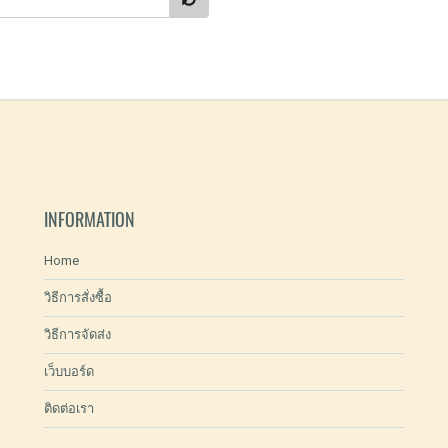
INFORMATION
Home
วิธีการสั่งซื้อ
วิธีการจัดส่ง
เว็บบอร์ด
ติดต่อเรา