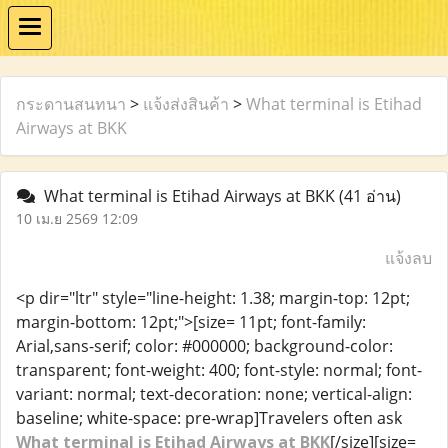
กระดานสนทนา
>
แจ้งส่งสินค้า
>
What terminal is Etihad
Airways at BKK
What terminal is Etihad Airways at BKK
(41 อ่าน)
10 เม.ย 2569 12:09
แจ้งลบ
<p dir="ltr" style="line-height: 1.38; margin-top: 12pt;
margin-bottom: 12pt;">[size= 11pt; font-family:
Arial,sans-serif; color: #000000; background-color:
transparent; font-weight: 400; font-style: normal; font-
variant: normal; text-decoration: none; vertical-align:
baseline; white-space: pre-wrap]Travelers often ask
What terminal is Etihad Airways at BKK
[/size][size=