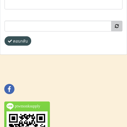
ตอบกลับ
ptwmonksupply