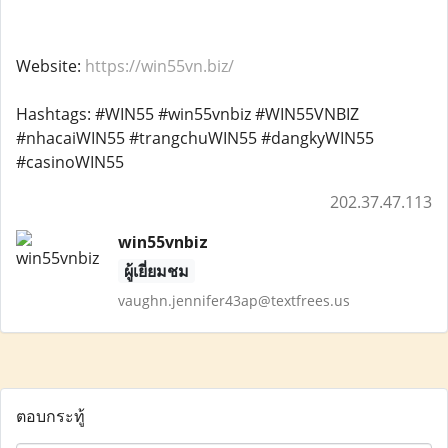
Website:
https://win55vn.biz/
Hashtags: #WIN55 #win55vnbiz #WIN55VNBIZ
#nhacaiWIN55 #trangchuWIN55 #dangkyWIN55
#casinoWIN55
202.37.47.113
win55vnbiz
ผู้เยี่ยมชม
vaughn.jennifer43ap@textfrees.us
ตอบกระทู้