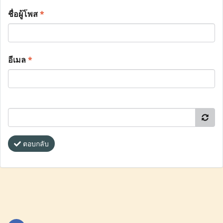
ชื่อผู้โพส
*
อีเมล
*
ตอบกลับ