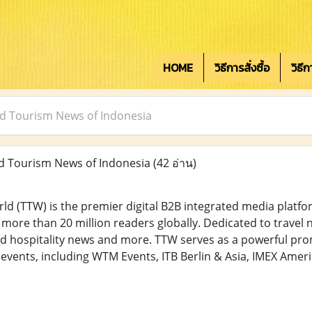
HOME
วิธีการสั่งซื้อ
วิธี
nd Tourism News of Indonesia
d Tourism News of Indonesia
(42 อ่าน)
ld (TTW) is the premier digital B2B integrated media platfo
 more than 20 million readers globally. Dedicated to travel 
 hospitality news and more. TTW serves as a powerful pro
events, including WTM Events, ITB Berlin & Asia, IMEX Ameri