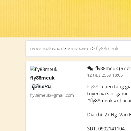
กระดานสนทนา
>
ห้องสนทนา
>
fly88meuk
fly88meuk
(67 อ่
12 เม.ย 2569 18:05
fly88meuk
ผู้เยี่ยมชม
Fly88
la nen tang gia
tuyen va slot game. 
fly88meuk@gmail.com
#fly88meuk #nhaca
Dia chi: 27 Ng. Van
SDT: 0902141104