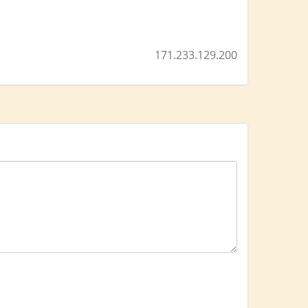
171.233.129.200