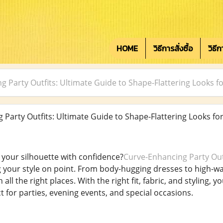
HOME
วิธีการสั่งซื้อ
วิธี
g Party Outfits: Ultimate Guide to Shape-Flattering Looks
Party Outfits: Ultimate Guide to Shape-Flattering Looks fo
 your silhouette with confidence?
Curve-Enhancing Party Out
 your style on point. From body-hugging dresses to high-wai
all the right places. With the right fit, fabric, and styling, 
 for parties, evening events, and special occasions.