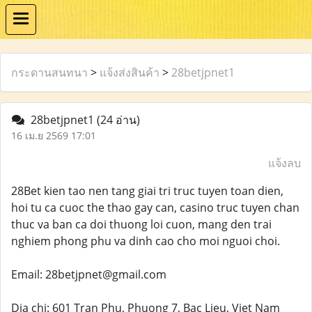
กระดานสนทนา
>
แจ้งส่งสินค้า
>
28betjpnet1
28betjpnet1
(24 อ่าน)
16 เม.ย 2569 17:01
แจ้งลบ
28Bet kien tao nen tang giai tri truc tuyen toan dien,
hoi tu ca cuoc the thao gay can, casino truc tuyen chan
thuc va ban ca doi thuong loi cuon, mang den trai
nghiem phong phu va dinh cao cho moi nguoi choi.
Email: 28betjpnet@gmail.com
Dia chi: 601 Tran Phu, Phuong 7, Bac Lieu, Viet Nam