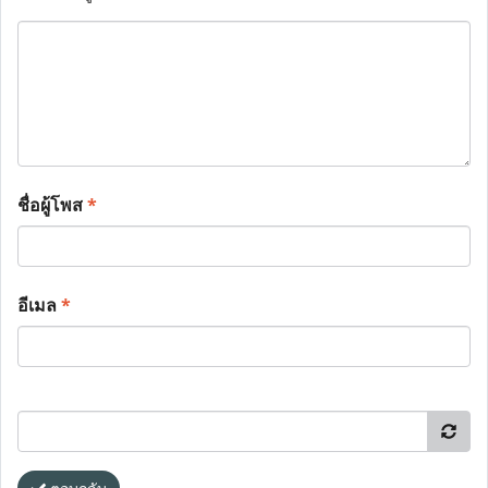
ชื่อผู้โพส
*
อีเมล
*