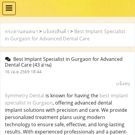
กระดานสนทนา
>
แจ้งส่งสินค้า
>
Best Implant Specialist
in Gurgaon for Advanced Dental Care
Best Implant Specialist in Gurgaon for Advanced
Dental Care
(43 อ่าน)
16 เม.ย 2569 18:44
แจ้งลบ
Symmetry Dental
is known for having the
best implant
specialist in Gurgaon
, offering advanced dental
implant solutions with precision and care. We provide
personalized treatment plans using modern
technology to ensure safe, effective, and long-lasting
results. With experienced professionals and a patient-